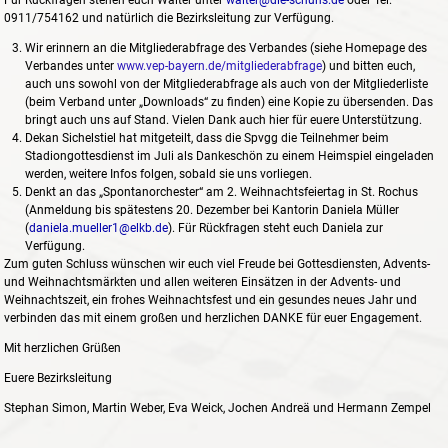
Für Rückfragen stehen euch Walter unter
walter@die-schuhs.de
oder Tel.
0911/754162 und natürlich die Bezirksleitung zur Verfügung.
Wir erinnern an die Mitgliederabfrage des Verbandes (siehe Homepage des
Verbandes unter
www.vep-bayern.de/mitgliederabfrage
)
und bitten euch,
auch uns sowohl von der Mitgliederabfrage als auch von der Mitgliederliste
(beim Verband unter „Downloads“ zu finden) eine Kopie zu übersenden. Das
bringt auch uns auf Stand. Vielen Dank auch hier für euere Unterstützung.
Dekan Sichelstiel hat mitgeteilt, dass die Spvgg die Teilnehmer beim
Stadiongottesdienst im Juli als Dankeschön zu einem Heimspiel eingeladen
werden, weitere Infos folgen, sobald sie uns vorliegen.
Denkt an das „Spontanorchester“ am 2. Weihnachtsfeiertag in St. Rochus
(Anmeldung bis spätestens 20. Dezember bei Kantorin Daniela Müller
(
daniela.mueller1@elkb.de
). Für Rückfragen steht euch Daniela zur
Verfügung.
Zum guten Schluss wünschen wir euch viel Freude bei Gottesdiensten, Advents-
und Weihnachtsmärkten und allen weiteren Einsätzen in der Advents- und
Weihnachtszeit, ein frohes Weihnachtsfest und ein gesundes neues Jahr und
verbinden das mit einem großen und herzlichen DANKE für euer Engagement.
Mit herzlichen Grüßen
Euere Bezirksleitung
Stephan Simon, Martin Weber, Eva Weick, Jochen Andreä und Hermann Zempel