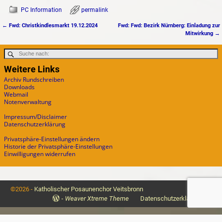
PC Information
permalink
←
Fwd: Christkindlesmarkt 19.12.2024
Fwd: Fwd: Bezirk Nürnberg: Einladung zur
Artikelnavigation
Mitwirkung
→
Weitere Links
Archiv Rundschreiben
Downloads
Webmail
Notenverwaltung
Impressum/Disclaimer
Datenschutzerklärung
Privatsphäre-Einstellungen ändern
Historie der Privatsphäre-Einstellungen
Einwilligungen widerrufen
©2026 -
Katholischer Posaunenchor Veitsbronn
-
Weaver Xtreme Theme
Datenschutzerklärung
Cookie Consent mit Real Cookie Banner