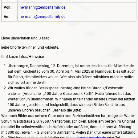
Von:
hermann@zempelfamily.de
An:
hermann@zempelfamily.de
Liebe Bläserinnen und Bläser,
liebe Chorleiter/innen und -obleute,
fünf kurze Infos/Hinweise:
Übermorgen, Donnerstag, 12. Dezember, ist Anmeldeschluss für Mitwirkende
auf dem Kirchentag vom 30. April bis 4. Mai 2025 in Hannover. Dies gilt auch
für Bläser, die mitwirken wollen. Wer also als Bläser mitwirken möchte, sollte
sich sofort anmelden!!!
Wir wollen für den Bezirksposaunentag eine kleine Chronik/Festschrift
erstellen (Arbeitstitel: „100 Jahre Bläserbezirk Fürth“. Federführend hat das
Walter Schuh übernommen. Wir haben miteinander unsere Ordner der letzten
100 Jahre gesichtet und festgestellt, dass wir noch Bilder/Berichte aus
unseren Chören brauchen. Deshalb die Bitte:
Wer noch Bilder aus seinem Chor oder von Bezirkseinsätzen hat, möge sie Walter
Schuh, Waldstraße 2 G, 90587 Veitsbronn, schicken. Bilder am besten im Original
(erhaltet ihr selbstverständlich zurück) oder auf Stick, dann in hoher Auflösung
mit 300 dpi, etwa 1 – 2 Bilder pro Jahrzehnt. Vielen Dank für euere Unterstützung.